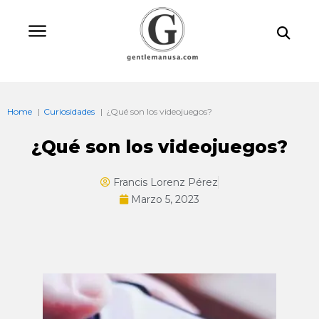
Ir
Bu
al
contenido
Home
Curiosidades
¿Qué son los videojuegos?
¿Qué son los videojuegos?
Francis Lorenz Pérez
Marzo 5, 2023