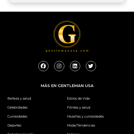
F
I
L
T
a
n
i
w
c
s
n
i
e
t
k
t
b
a
e
t
MÁS EN GENTLEMAN USA
o
g
d
e
o
r
i
r
k
a
n
Belleza y salud
Estilos de Vida
m
Celebridades
Fitness y salud
Curiosidades
Hazañas y curiosidades
Deportes
Moda/Tendencias