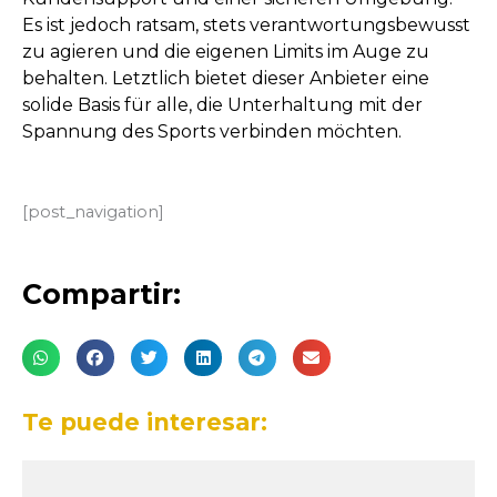
Es ist jedoch ratsam, stets verantwortungsbewusst
zu agieren und die eigenen Limits im Auge zu
behalten. Letztlich bietet dieser Anbieter eine
solide Basis für alle, die Unterhaltung mit der
Spannung des Sports verbinden möchten.
[post_navigation]
Compartir:
Te puede interesar: