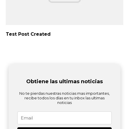
Test Post Created
Obtiene las ultimas noticias
No te pierdas nuestras noticias mas importantes,
recibe todos los días en tu inbox las ultimas
noticias
Email