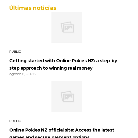
Últimas noticias
PUBLIC
Getting started with Online Pokies NZ: a step-by-
step approach to winning real money
agosto 6, 2026
PUBLIC
Online Pokies NZ official site: Access the latest
games and secure payment options