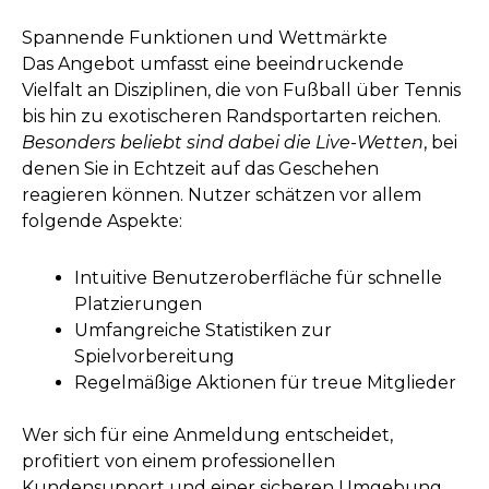
Spannende Funktionen und Wettmärkte
Das Angebot umfasst eine beeindruckende
Vielfalt an Disziplinen, die von Fußball über Tennis
bis hin zu exotischeren Randsportarten reichen.
Besonders beliebt sind dabei die Live-Wetten
, bei
denen Sie in Echtzeit auf das Geschehen
reagieren können. Nutzer schätzen vor allem
folgende Aspekte:
Intuitive Benutzeroberfläche für schnelle
Platzierungen
Umfangreiche Statistiken zur
Spielvorbereitung
Regelmäßige Aktionen für treue Mitglieder
Wer sich für eine Anmeldung entscheidet,
profitiert von einem professionellen
Kundensupport und einer sicheren Umgebung.