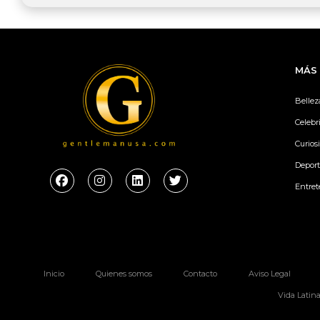
MÁS
Bellez
Celebr
Curios
Deport
F
I
L
T
a
n
i
w
Entret
c
s
n
i
e
t
k
t
b
a
e
t
o
g
d
e
o
r
i
r
k
a
n
m
Inicio
Quienes somos
Contacto
Aviso Legal
Vida Latin