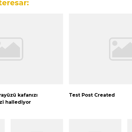
teresar:
rayüzü kafanızı
Test Post Created
zi hallediyor