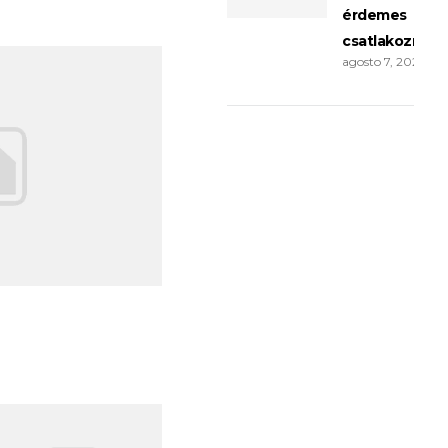
érdemes
csatlakozni?
agosto 7, 2026