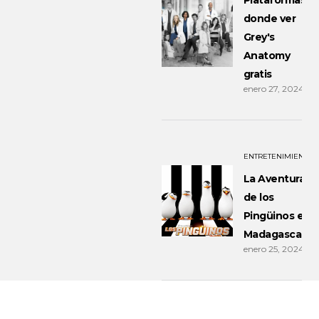
Plataformas
donde ver
Grey's
Anatomy
gratis
enero 27, 2024
ENTRETENIMIENTO
La Aventura
de los
Pingüinos en
Madagascar
enero 25, 2024