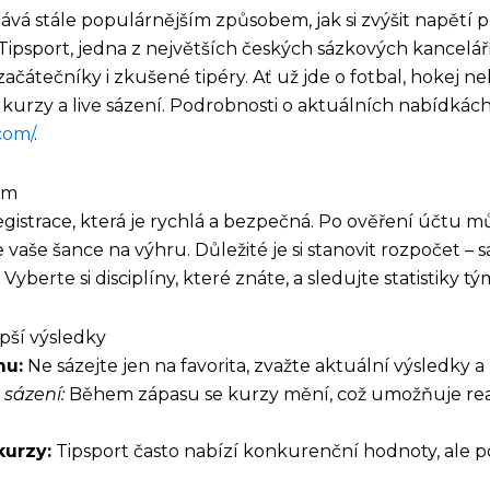
tává stále populárnějším způsobem, jak si zvýšit napětí p
ipsport, jedna z největších českých sázkových kanceláří
ačátečníky i zkušené tipéry. Ať už jde o fotbal, hokej ne
 kurzy a live sázení. Podrobnosti o aktuálních nabídkác
.com/
.
em
gistrace, která je rychlá a bezpečná. Po ověření účtu mů
 vaše šance na výhru. Důležité je si stanovit rozpočet – 
Vyberte si disciplíny, které znáte, a sledujte statistiky tý
epší výsledky
mu:
Ne sázejte jen na favorita, zvažte aktuální výsledky a
 sázení:
Během zápasu se kurzy mění, což umožňuje rea
kurzy:
Tipsport často nabízí konkurenční hodnoty, ale po