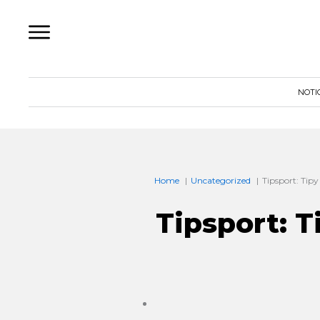
Ir
al
contenido
NOTI
Home
Uncategorized
Tipsport: Tip
Tipsport: T