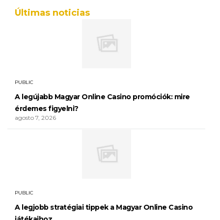
Últimas noticias
PUBLIC
A legújabb Magyar Online Casino promóciók: mire
érdemes figyelni?
agosto 7, 2026
PUBLIC
A legjobb stratégiai tippek a Magyar Online Casino
játékaihoz