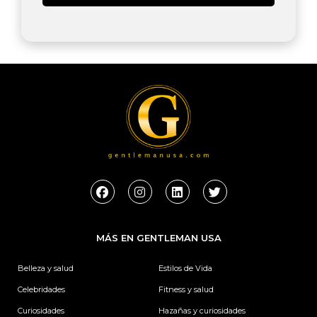
F
I
L
T
a
n
i
w
c
s
n
i
e
t
k
t
b
a
e
t
MÁS EN GENTLEMAN USA
o
g
d
e
o
r
i
r
k
a
n
Belleza y salud
Estilos de Vida
m
Celebridades
Fitness y salud
Curiosidades
Hazañas y curiosidades