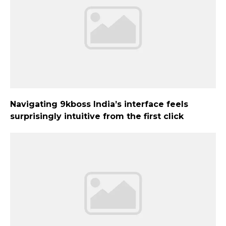
Navigating 9kboss India’s interface feels
surprisingly intuitive from the first click