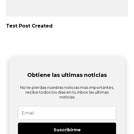
Test Post Created
Obtiene las ultimas noticias
No te pierdas nuestras noticias mas importantes,
recibe todos los días en tu inbox las ultimas
noticias
Email
Suscribirme