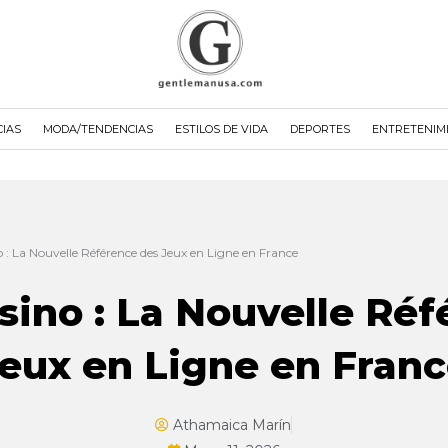
CIAS
MODA/TENDENCIAS
ESTILOS DE VIDA
DEPORTES
ENTRETENIM
 : La Nouvelle Référence des Jeux en Ligne en France
sino : La Nouvelle Réf
eux en Ligne en Fran
Athamaica Marín