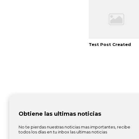
Test Post Created
Obtiene las ultimas noticias
No te pierdas nuestras noticias mas importantes, recibe
todos los días en tu inbox las ultimas noticias