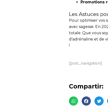
Promotions r
Les Astuces po
Pour optimiser vos se
avec sagesse. En 202
totale. Que vous soy
d’adrénaline et de vi
!
[post_navigation]
Compartir: