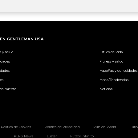
 EN GENTLEMAN USA
a y salud
Estilos de Vida
idades
Fitness y salud
idades
Hazañas y curiosidades
es
Moda/Tendencias
enimiento
Noticias
Politica de Cookies
Politica de Privacidad
Run on World
Futb
a
PLPG News
Luster
Futbol Infinito