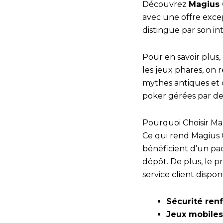
Découvrez
Magius 
avec une offre excep
distingue par son int
Pour en savoir plus,
les jeux phares, on 
mythes antiques et d
poker gérées par des
Pourquoi Choisir Ma
Ce qui rend Magius 
bénéficient d’un pa
dépôt. De plus, le p
service client dispon
Sécurité renf
Jeux mobiles 