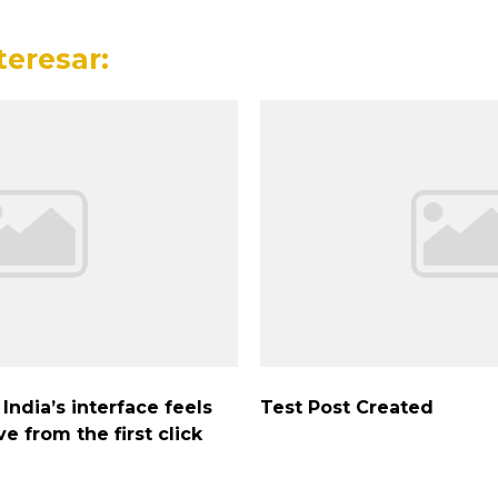
teresar:
India’s interface feels
Test Post Created
ve from the first click