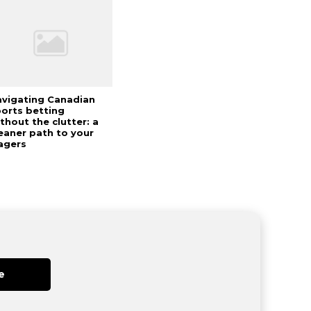
avigating Canadian
orts betting
thout the clutter: a
eaner path to your
agers
e