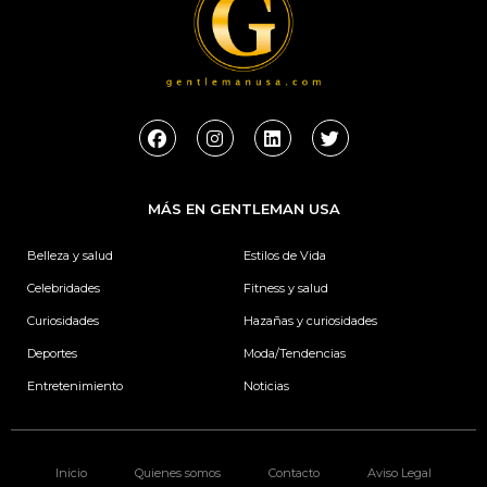
F
I
L
T
a
n
i
w
c
s
n
i
e
t
k
t
b
a
e
t
MÁS EN GENTLEMAN USA
o
g
d
e
o
r
i
r
k
a
n
Belleza y salud
Estilos de Vida
m
Celebridades
Fitness y salud
Curiosidades
Hazañas y curiosidades
Deportes
Moda/Tendencias
Entretenimiento
Noticias
Inicio
Quienes somos
Contacto
Aviso Legal