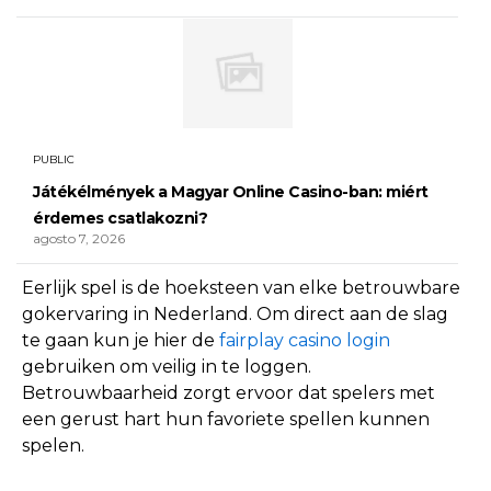
PUBLIC
Játékélmények a Magyar Online Casino-ban: miért
érdemes csatlakozni?
agosto 7, 2026
Eerlijk spel is de hoeksteen van elke betrouwbare
gokervaring in Nederland. Om direct aan de slag
te gaan kun je hier de
fairplay casino login
gebruiken om veilig in te loggen.
Betrouwbaarheid zorgt ervoor dat spelers met
een gerust hart hun favoriete spellen kunnen
spelen.