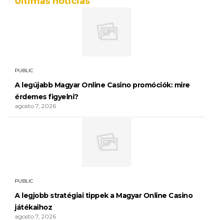
Últimas noticias
PUBLIC
A legújabb Magyar Online Casino promóciók: mire
érdemes figyelni?
agosto 7, 2026
PUBLIC
A legjobb stratégiai tippek a Magyar Online Casino
játékaihoz
agosto 7, 2026