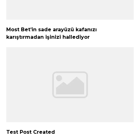
Most Bet’in sade arayüzü kafanızı
karıştırmadan işinizi hallediyor
Test Post Created