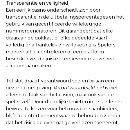
Transparantie en veiligheid
Een eerlijk casino onderscheidt zich door
transparantie in de uitbetalingspercentages en het
gebruik van gecertificeerde willekeurige
nummergeneratoren. Dit garandeert dat elke
draai aan de gokkast of elke gedeelde kaart
volledig onafhankelijk en willekeurig is. Spelers
moeten altijd controleren of een platform
beschikt over de juiste licenties voordat ze een
account aanmaken.
Tot slot draagt verantwoord spelen bij aan een
gezonde omgeving.
Verantwoordelijkheid
is niet
alleen de taak van het casino, maar ook van de
speler zelf. Door duidelijke limieten in te stellen en
bewust te kiezen voor betrouwbare aanbieders,
blijft de entertainmentwaarde behouden zonder
dat het risico op overmatige verliezen toeneemt.