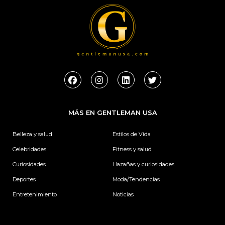
F
I
L
T
a
n
i
w
c
s
n
i
e
t
k
t
b
a
e
t
MÁS EN GENTLEMAN USA
o
g
d
e
o
r
i
r
k
a
n
Belleza y salud
Estilos de Vida
m
Celebridades
Fitness y salud
Curiosidades
Hazañas y curiosidades
Deportes
Moda/Tendencias
Entretenimiento
Noticias