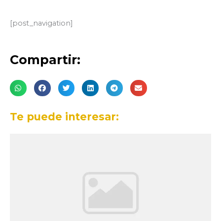
[post_navigation]
Compartir:
Te puede interesar: