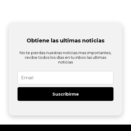
Obtiene las ultimas noticias
No te pierdas nuestras noticias mas importantes,
recibe todos los días en tu inbox las ultimas
noticias
Email
Suscribirme