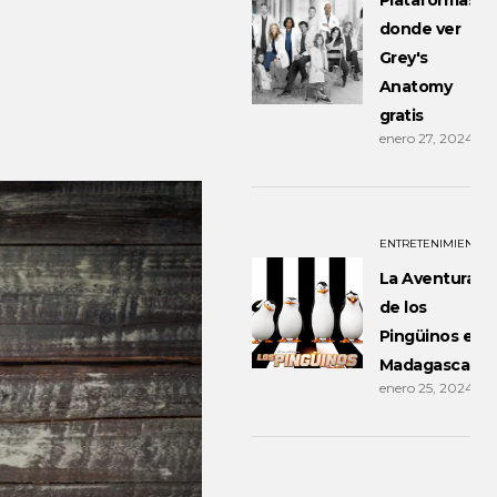
Plataformas
donde ver
Grey's
Anatomy
gratis
enero 27, 2024
ENTRETENIMIENTO
La Aventura
de los
Pingüinos en
Madagascar
enero 25, 2024