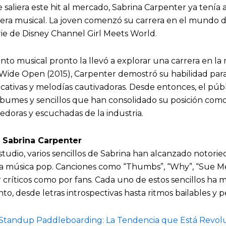
saliera este hit al mercado, Sabrina Carpenter ya tenía
era musical. La joven comenzó su carrera en el mundo 
rie de Disney Channel Girl Meets World.
nto musical pronto la llevó a explorar una carrera en la
Wide Open (2015), Carpenter demostró su habilidad para
ficativas y melodías cautivadoras. Desde entonces, el púb
álbumes y sencillos que han consolidado su posición como 
doras y escuchadas de la industria.
e Sabrina Carpenter
tudio, varios sencillos de Sabrina han alcanzado notori
la música pop. Canciones como “Thumbs”, “Why”, “Sue Me”
críticos como por fans. Cada uno de estos sencillos ha 
to, desde letras introspectivas hasta ritmos bailables y p
Standup Paddleboarding: La Tendencia que Está Revol