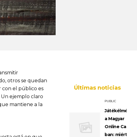
ansmitir
ado, otros se quedan
Últimas noticias
r con el público es
. Un ejemplo claro
PUBLIC
 que mantiene a la
Játékélménye
a Magyar
Online Casino
ban: miért
puesta está en que