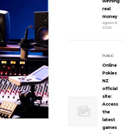
winning
real
money
agosto 6,
2026
PUBLIC
Online
Pokies
NZ
official
site:
Access
the
latest
games