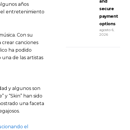
and
 algunos años
secure
del entretenimiento
payment
options
agosto 6,
2026
 música. Con su
 crear canciones
lico ha podido
una de las artistas
edad y algunos son
 y “Skin” han sido
mostrado una faceta
egajosos.
ucionando el