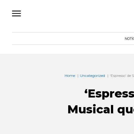
Ir
al
contenido
NOTI
Home
Uncategorized
‘Espresso’ de 
‘Espress
Musical qu