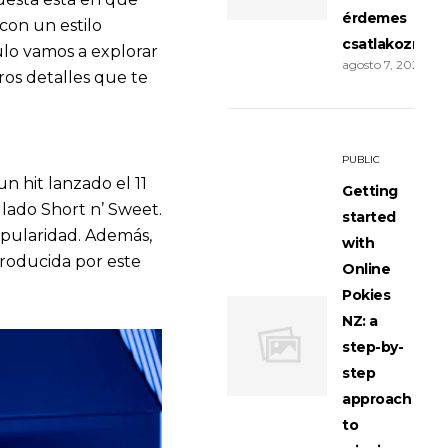
érdemes
con un estilo
csatlakozni?
ulo vamos a explorar
agosto 7, 2026
ros detalles que te
PUBLIC
n hit lanzado el 11
Getting
ulado Short n’ Sweet.
started
popularidad. Además,
with
producida por este
Online
Pokies
NZ: a
step-by-
step
approach
to