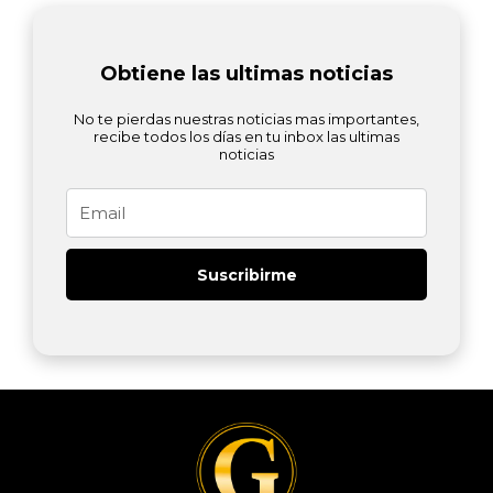
Obtiene las ultimas noticias
No te pierdas nuestras noticias mas importantes,
recibe todos los días en tu inbox las ultimas
noticias
Email
Suscribirme