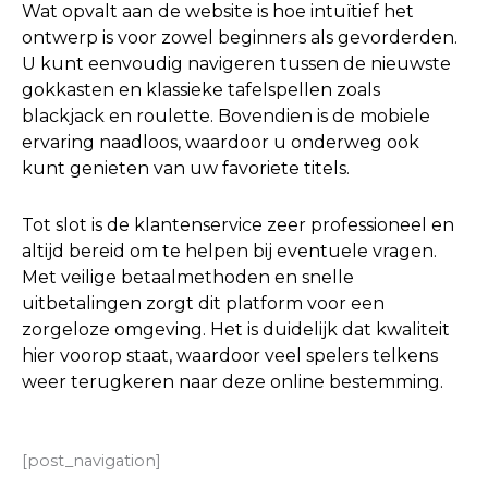
Wat opvalt aan de website is hoe intuïtief het
ontwerp is voor zowel beginners als gevorderden.
U kunt eenvoudig navigeren tussen de nieuwste
gokkasten en klassieke tafelspellen zoals
blackjack en roulette. Bovendien is de mobiele
ervaring naadloos, waardoor u onderweg ook
kunt genieten van uw favoriete titels.
Tot slot is de klantenservice zeer professioneel en
altijd bereid om te helpen bij eventuele vragen.
Met veilige betaalmethoden en snelle
uitbetalingen zorgt dit platform voor een
zorgeloze omgeving. Het is duidelijk dat kwaliteit
hier voorop staat, waardoor veel spelers telkens
weer terugkeren naar deze online bestemming.
[post_navigation]