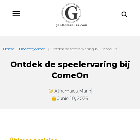
Ir
Bu
al
contenido
Home
Uncategorized
Ontdek de speelervaring bij ComeOn
Ontdek de speelervaring bij
ComeOn
Athamaica Marín
Junio 10, 2026