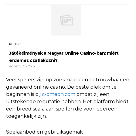
PUBLIC
Játékélmények a Magyar Online Casino-ban: miért
érdemes csatlakozni?
agosto 7, 2026
Veel spelers zijn op zoek naar een betrouwbaar en
gevarieerd online casino. De beste plek om te
beginnen is bij
c-omeon.com
omdat zij een
uitstekende reputatie hebben. Het platform biedt
een breed scala aan spellen die voor iedereen
toegankelijk zijn.
Spelaanbod en gebruiksgemak