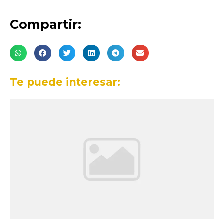
Compartir:
Te puede interesar: