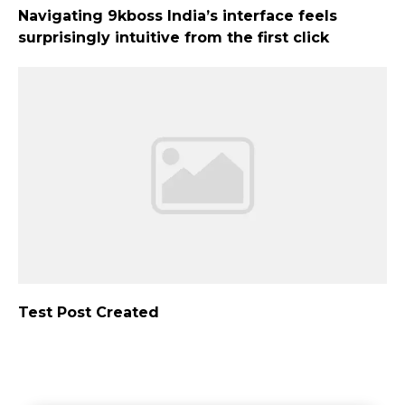
Navigating 9kboss India’s interface feels
surprisingly intuitive from the first click
Test Post Created