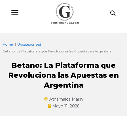
Ir
Bu
al
contenido
Home
Uncategorized
Betano: La Plataforma que Revoluciona las Apuestas en Argentina
Betano: La Plataforma que
Revoluciona las Apuestas en
Argentina
Athamaica Marín
Mayo 11, 2026