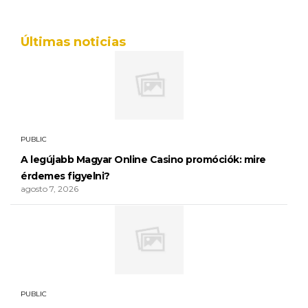
Últimas noticias
PUBLIC
A legújabb Magyar Online Casino promóciók: mire
érdemes figyelni?
agosto 7, 2026
PUBLIC