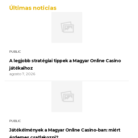
Últimas noticias
PUBLIC
A legjobb stratégiai tippek a Magyar Online Casino
játékaihoz
agosto 7, 2026
PUBLIC
Játékélmények a Magyar Online Casino-ban: miért
érdemes csatlakozni?