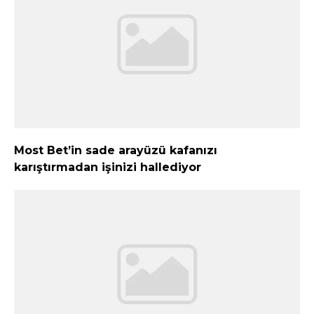
Most Bet’in sade arayüzü kafanızı
karıştırmadan işinizi hallediyor