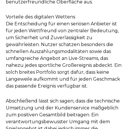
benutzerfreundliche Oberfläche aus.
Vorteile des digitalen Wettens
Die Entscheidung für einen seriösen Anbieter ist
für jeden Wettfreund von zentraler Bedeutung,
um Sicherheit und Zuverlässigkeit zu
gewährleisten. Nutzer schätzen besonders die
schnellen Auszahlungsmodalitäten sowie das
umfangreiche Angebot an Live-Streams, das
nahezu jedes sportliche Großereignis abdeckt. Ein
solch breites Portfolio sorgt dafür, dass keine
Langeweile aufkommt und für jeden Geschmack
das passende Ereignis verfügbar ist.
Abschließend lässt sich sagen, dass die technische
Umsetzung und der Kundenservice maßgeblich
zum positiven Gesamtbild beitragen. Ein
verantwortungsbewusster Umgang mit dem
Spielangebot ist dabei jedoch immer die