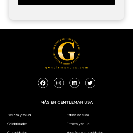
F
I
L
T
a
n
i
w
c
s
n
i
e
t
k
t
b
a
e
t
MÁS EN GENTLEMAN USA
o
g
d
e
o
r
i
r
k
a
n
Belleza y salud
Estilos de Vida
m
Celebridades
Fitness y salud
Curiosidades
Hazañas y curiosidades