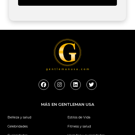
F
I
L
T
a
n
i
w
c
s
n
i
e
t
k
t
b
a
e
t
MÁS EN GENTLEMAN USA
o
g
d
e
o
r
i
r
k
a
n
Belleza y salud
Estilos de Vida
m
Celebridades
Fitness y salud