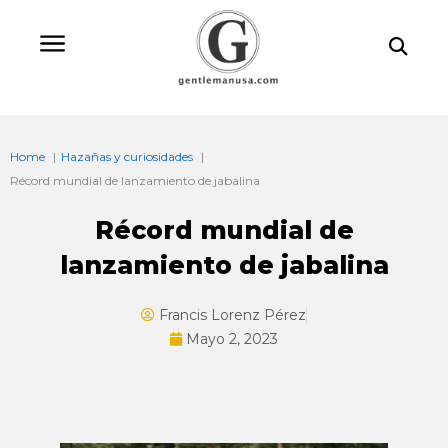
Ir
Bu
al
contenido
Home
Hazañas y curiosidades
Récord mundial de lanzamiento de jabalina
Récord mundial de
lanzamiento de jabalina
Francis Lorenz Pérez
Mayo 2, 2023