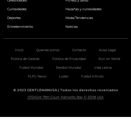
Celebridades
Fitness y salud
Curiosidades
Hazañas y curiosidades
Deportes
Moda/Tendencias
Entretenimiento
Noticias
Inicio
Quienes somos
Contacto
Aviso Legal
Politica de Cookies
Politica de Privacidad
Run on World
Futbol Mundial
Beisbol Mundial
Vida Latina
PLPG News
Luster
Futbol Infinito
© 2023 GENTLEMANUSA | Todos los derechos reservados
13724SW 79th Court.
Palmetto Bay
Fl
33158
USA