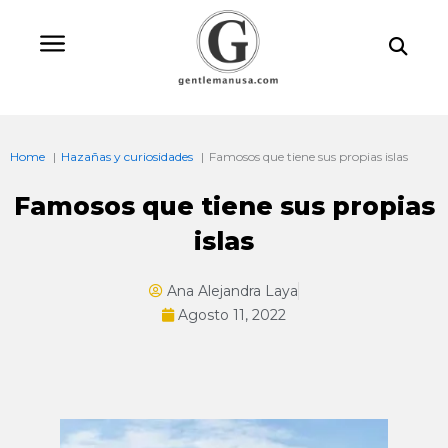
Ir
Bu
al
contenido
Home
Hazañas y curiosidades
Famosos que tiene sus propias islas
Famosos que tiene sus propias
islas
Ana Alejandra Laya
Agosto 11, 2022