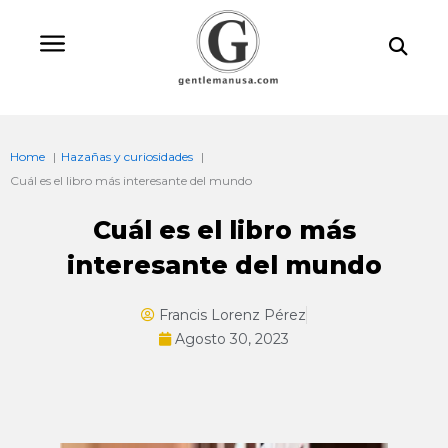
Ir
Bu
al
contenido
Home
Hazañas y curiosidades
Cuál es el libro más interesante del mundo
Cuál es el libro más
interesante del mundo
Francis Lorenz Pérez
Agosto 30, 2023