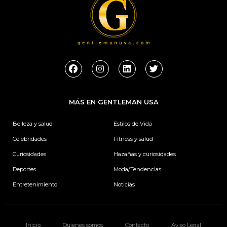
F
I
L
T
a
n
i
w
c
s
n
i
e
t
k
t
b
a
e
t
MÁS EN GENTLEMAN USA
o
g
d
e
o
r
i
r
k
a
n
Belleza y salud
Estilos de Vida
m
Celebridades
Fitness y salud
Curiosidades
Hazañas y curiosidades
Deportes
Moda/Tendencias
Entretenimiento
Noticias
Inicio
Quienes somos
Contacto
Aviso Legal