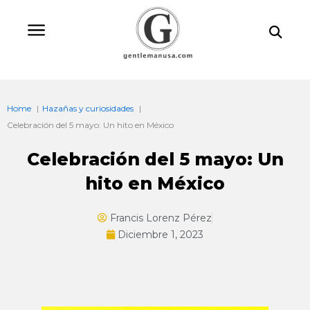
Ir
Bu
al
contenido
Home
Hazañas y curiosidades
Celebración del 5 mayo: Un hito en México
Celebración del 5 mayo: Un
hito en México
Francis Lorenz Pérez
Diciembre 1, 2023