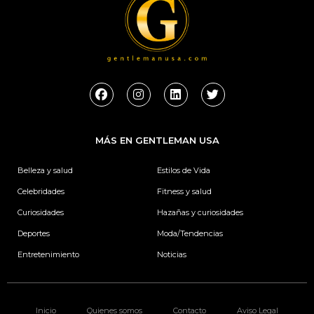
F
I
L
T
a
n
i
w
c
s
n
i
e
t
k
t
b
a
e
t
MÁS EN GENTLEMAN USA
o
g
d
e
o
r
i
r
k
a
n
Belleza y salud
Estilos de Vida
m
Celebridades
Fitness y salud
Curiosidades
Hazañas y curiosidades
Deportes
Moda/Tendencias
Entretenimiento
Noticias
Inicio
Quienes somos
Contacto
Aviso Legal