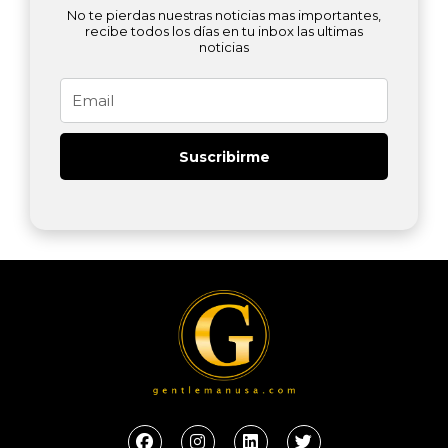
No te pierdas nuestras noticias mas importantes,
recibe todos los días en tu inbox las ultimas
noticias
Email
Suscribirme
F
I
L
T