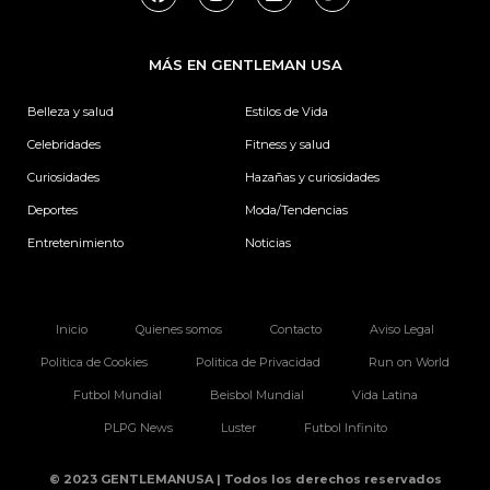
a
n
i
w
c
s
n
i
e
t
k
t
b
a
e
t
MÁS EN GENTLEMAN USA
o
g
d
e
o
r
i
r
k
a
n
Belleza y salud
Estilos de Vida
m
Celebridades
Fitness y salud
Curiosidades
Hazañas y curiosidades
Deportes
Moda/Tendencias
Entretenimiento
Noticias
Inicio
Quienes somos
Contacto
Aviso Legal
Politica de Cookies
Politica de Privacidad
Run on World
Futbol Mundial
Beisbol Mundial
Vida Latina
PLPG News
Luster
Futbol Infinito
© 2023 GENTLEMANUSA | Todos los derechos reservados