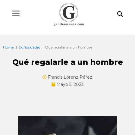
Ir
Bu
al
contenido
Home
Curiosidades
Qué regalarle a un hombre
Qué regalarle a un hombre
Francis Lorenz Pérez
Mayo 5, 2023