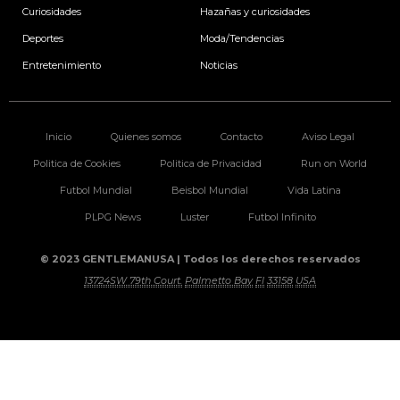
Curiosidades
Hazañas y curiosidades
Deportes
Moda/Tendencias
Entretenimiento
Noticias
Inicio
Quienes somos
Contacto
Aviso Legal
Politica de Cookies
Politica de Privacidad
Run on World
Futbol Mundial
Beisbol Mundial
Vida Latina
PLPG News
Luster
Futbol Infinito
© 2023 GENTLEMANUSA | Todos los derechos reservados
13724SW 79th Court.
Palmetto Bay
Fl
33158
USA