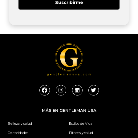
Suscribirme
F
I
L
T
a
n
i
w
c
s
n
i
e
t
k
t
b
a
e
t
MÁS EN GENTLEMAN USA
o
g
d
e
o
r
i
r
k
a
n
Belleza y salud
Estilos de Vida
m
Celebridades
Fitness y salud