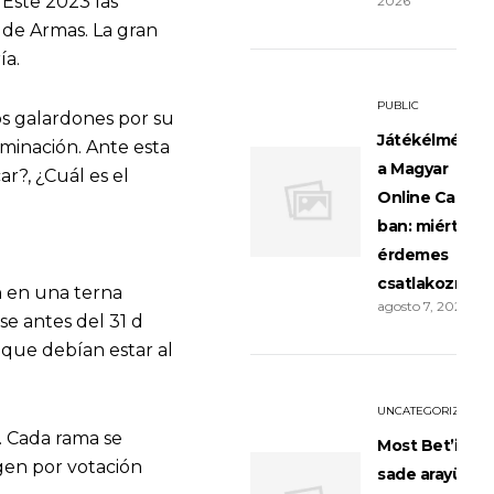
 Este 2023 las
2026
 de Armas. La gran
ía.
PUBLIC
s galardones por su
Játékélménye
ominación. Ante esta
a Magyar
r?, ¿Cuál es el
Online Casino
ban: miért
érdemes
csatlakozni?
n en una terna
agosto 7, 2026
se antes del 31 d
 que debían estar al
UNCATEGORIZED
. Cada rama se
Most Bet’in
igen por votación
sade arayüzü