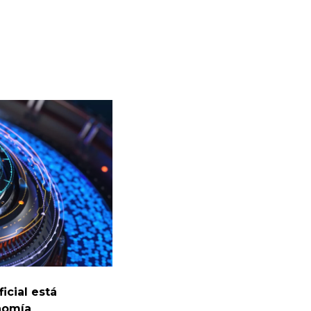
icial está
nomía