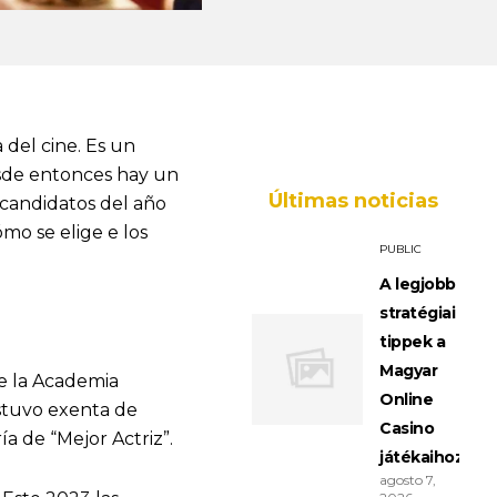
 del cine. Es un
esde entonces hay un
Últimas noticias
s candidatos del año
mo se elige e los
PUBLIC
A legjobb
stratégiai
tippek a
Magyar
de la Academia
Online
stuvo exenta de
Casino
a de “Mejor Actriz”.
játékaihoz
agosto 7,