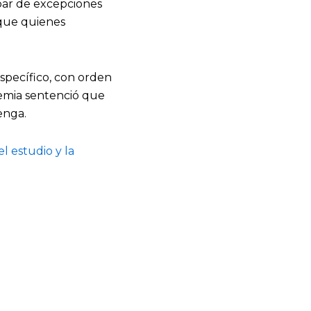
 par de excepciones
 que quienes
specífico, con orden
emia sentenció que
enga.
el estudio y la