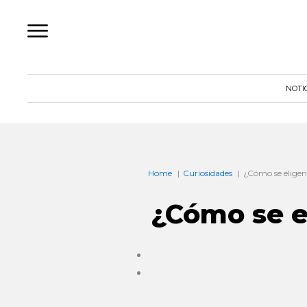
Ir
al
contenido
NOTI
Home
Curiosidades
¿Cómo se eligen
¿Cómo se e