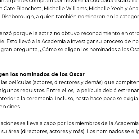
 intérpretes compiten por llevarse la codiciada estatuilla.
 Cate Blanchett, Michelle Williams, Michelle Yeoh y Ana
 Riseborough, a quien también nominaron en la categor
enzó porque la actriz no obtuvo reconocimiento en otro
ie. Esto llevó a la Academia a investigar su proceso de n
gran pregunta, ¿Cómo se eligen los nominados a los Osca
igen los nominados de los Oscar
 las películas (actores, directores y demás) que compite
gunos requisitos. Entre ellos, la película debió estrenar
terior a la ceremonia. Incluso, hasta hace poco se exigía
n cines.
aciones se lleva a cabo por los miembros de la Academia
su área (directores, actores y más). Los nominados se el