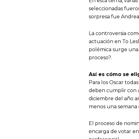
En esta terna, varias
seleccionadas fueron
sorpresa fue Andrea
La controversia com
actuación en To Lesl
polémica surge una 
proceso?.
Así es cómo se el
Para los Oscar todas
deben cumplir con al
diciembre del año an
menos una semana e
El proceso de nomin
encarga de votar en 