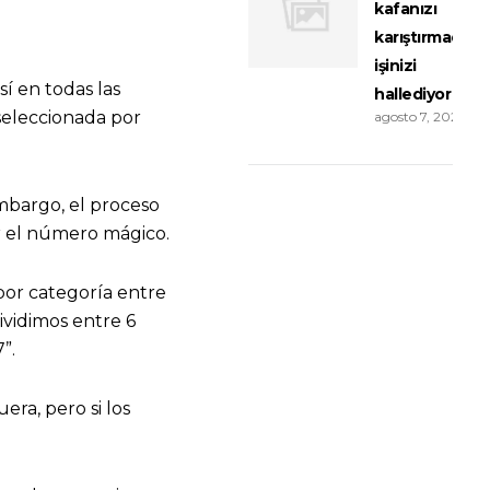
kafanızı
karıştırmadan
işinizi
sí en todas las
hallediyor
 seleccionada por
agosto 7, 2026
mbargo, el proceso
r el número mágico.
por categoría entre
ividimos entre 6
”.
ra, pero si los