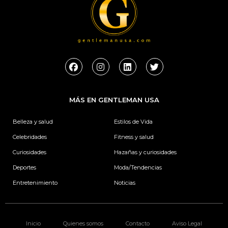
F
I
L
T
a
n
i
w
c
s
n
i
e
t
k
t
b
a
e
t
MÁS EN GENTLEMAN USA
o
g
d
e
o
r
i
r
k
a
n
Belleza y salud
Estilos de Vida
m
Celebridades
Fitness y salud
Curiosidades
Hazañas y curiosidades
Deportes
Moda/Tendencias
Entretenimiento
Noticias
Inicio
Quienes somos
Contacto
Aviso Legal