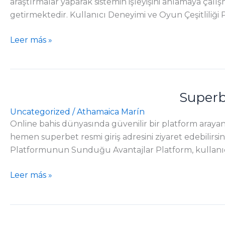
araştırmalar yaparak sistemin işleyişini anlamaya çalış
Gerekenler
getirmektedir. Kullanıcı Deneyimi ve Oyun Çeşitliliğ
Leer más »
Superb
Superbet
ile
Uncategorized
/
Athamaica Marín
Kazançlı
Online bahis dünyasında güvenilir bir platform arayan 
Oyun
hemen superbet resmi giriş adresini ziyaret edebilirs
Dünyasına
Platformunun Sunduğu Avantajlar Platform, kullanıcıl
Adım
Atın
Leer más »