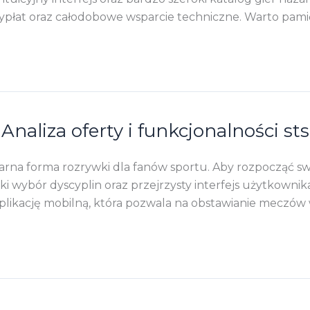
ypłat oraz całodobowe wsparcie techniczne. Warto pamię
Analiza oferty i funkcjonalności sts
a forma rozrywki dla fanów sportu. Aby rozpocząć swoją 
oki wybór dyscyplin oraz przejrzysty interfejs użytkow
plikację mobilną, która pozwala na obstawianie meczów